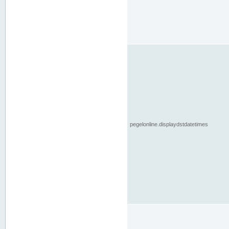
pegelonline.displaydstdatetimes