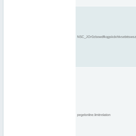
NSC_JOr0zbowdfkqgskdxhlvsebttsws
pegelonline.limitrelation