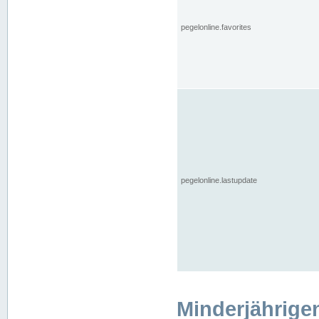
pegelonline.favorites
pegelonline.lastupdate
Minderjährige