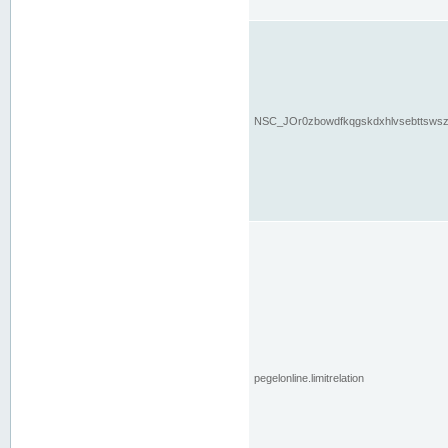
NSC_JOr0zbowdfkqgskdxhlvsebttsws
pegelonline.limitrelation