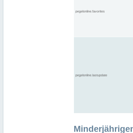
pegelonline.favorites
pegelonline.lastupdate
Minderjährige