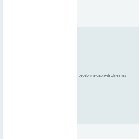
pegelonline.displaydstdatetimes