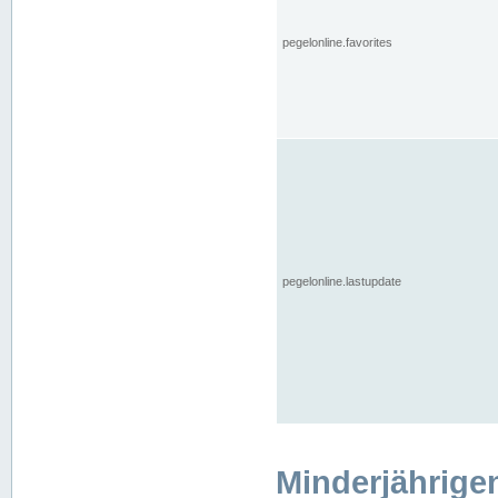
pegelonline.favorites
pegelonline.lastupdate
Minderjährige