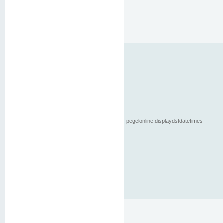
pegelonline.displaydstdatetimes