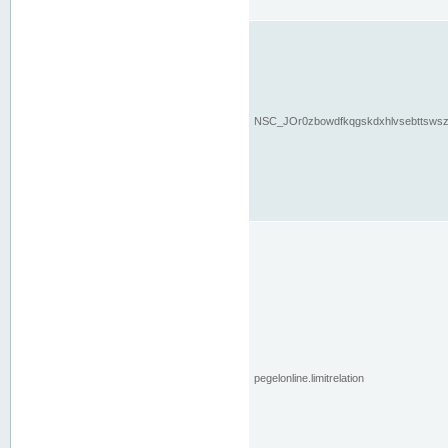
NSC_JOr0zbowdfkqgskdxhlvsebttsws
pegelonline.limitrelation