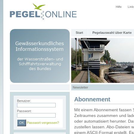
Hilfe
Link
Start
Pegelauswahl über Karte
Newsletter
Abonnement
Benutzer:
Mit einem Abonnement fassen S
Passwort:
Zeitraumes zusammen und laden
oder automatisiert herunter. Da
Passwort vergessen?
zustellen lassen. Abo-Dateien 
einem ASCII-Format erstellt. E